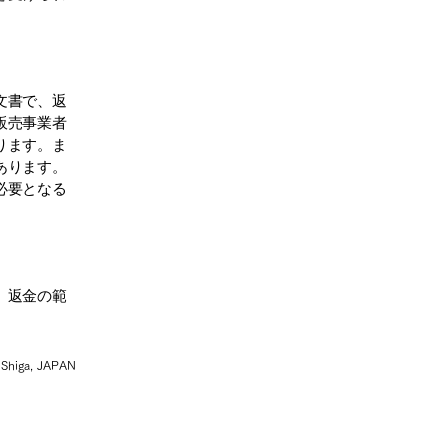
文書で、返
販売事業者
ります。ま
あります。
必要となる
、返金の範
 Shiga, JAPAN