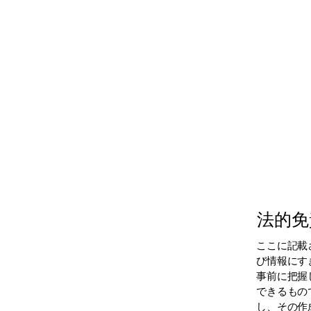
HOME
C
法的免
ここに記載
び情報にす
事前に把握
できるもの
し、その作