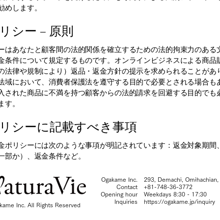
勧めします。
リシー – 原則
ーはあなたと顧客間の法的関係を確立するための法的拘束力のある
金条件について規定するものです。オンラインビジネスによる商品
の法律や規制により）返品・返金方針の提示を求められることがあ
法域において、消費者保護法を遵守する目的で必要とされる場合も
入された商品に不満を持つ顧客からの法的請求を回避する目的でも
ます。
リシーに記載すべき事項
金ポリシーには次のような事項が明記されています：返金対象期間
一部か）、返金条件など。
Ogakame Inc.
293, Demachi, Omihachian,
Contact
+81-748-36-3772
Opening hour
Weekdays 8:30 - 17:30
Inquiries
https://ogakame.jp/inquiry
kame Inc. All Rights Reserved