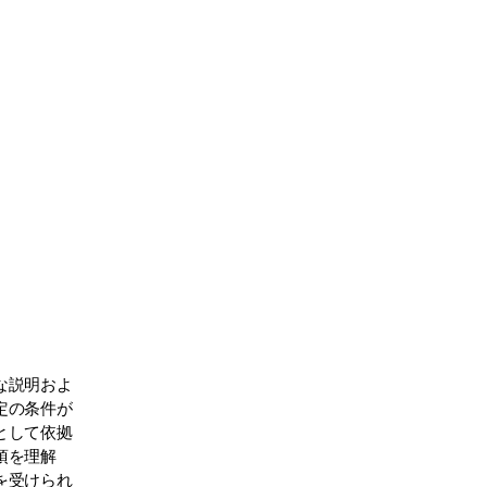
Instagram
な説明およ
定の条件が
として依拠
項を理解
を受けられ