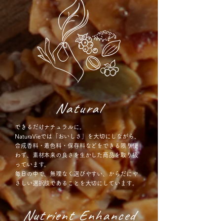
Natural
できるだけナチュラルに。
NaturaVieでは「おいしさ」を大切にしながら、
合成香料・着色料・保存料などをできる限り使
わず、素材本来の良さを生かした商品を取り扱
っています。
毎日の中で、無理なく選びやすい、からだにや
さしい選択肢であることを大切にしています。
Nutrient Enhanced